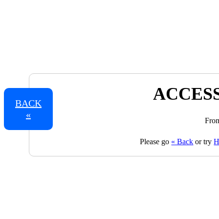
ACCESS
BACK
«
From
Please go
« Back
or try
H