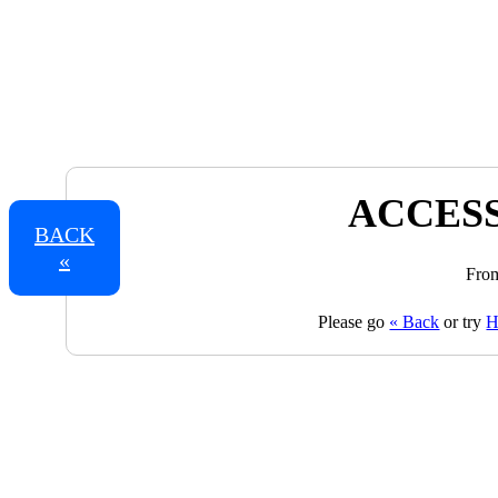
ACCESS
BACK
«
From
Please go
« Back
or try
H