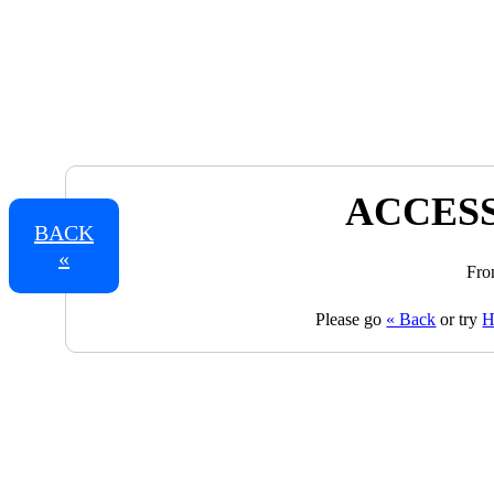
ACCESS
BACK
«
Fro
Please go
« Back
or try
H