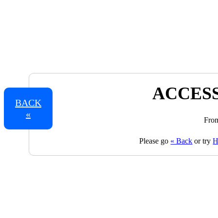
ACCESS
BACK
«
From
Please go
« Back
or try
H