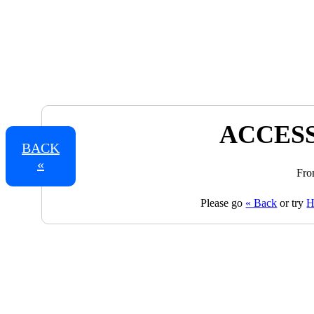
ACCESS
BACK
«
Fro
Please go
« Back
or try
H