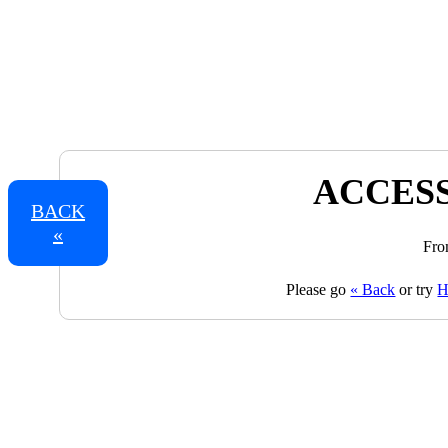
ACCESS
BACK
«
Fro
Please go
« Back
or try
H