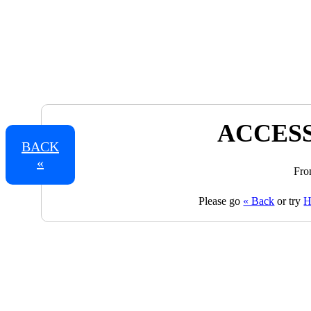
ACCESS
BACK
«
Fro
Please go
« Back
or try
H