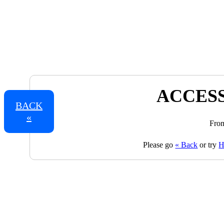
ACCESS
BACK
«
From
Please go
« Back
or try
H