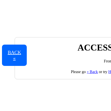
ACCESS
BACK
«
From
Please go
« Back
or try
H