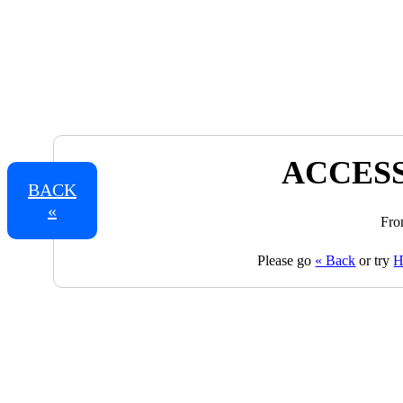
ACCESS
BACK
«
Fro
Please go
« Back
or try
H