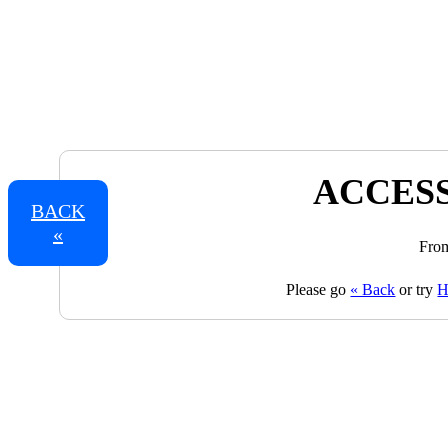
ACCESS
BACK
«
From
Please go
« Back
or try
H