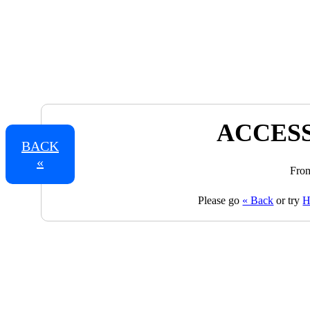
ACCESS
BACK
«
From
Please go
« Back
or try
H