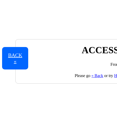
ACCESS
BACK
«
Fro
Please go
« Back
or try
H