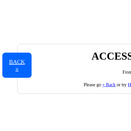
ACCESS
BACK
«
From
Please go
« Back
or try
H