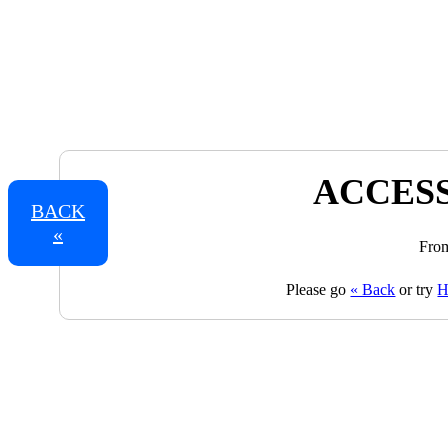
ACCESS
BACK
«
From
Please go
« Back
or try
H