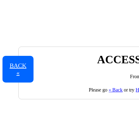
ACCESS
BACK
«
From
Please go
« Back
or try
H