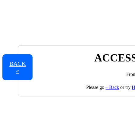
ACCESS
BACK
«
From
Please go
« Back
or try
H