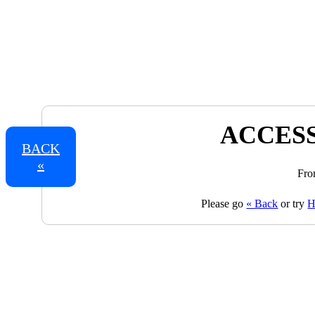
ACCESS
BACK
«
Fro
Please go
« Back
or try
H