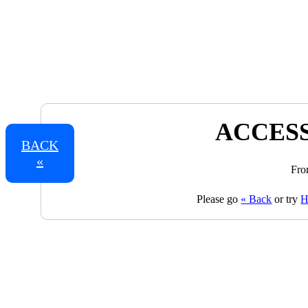
ACCESS
BACK
«
Fro
Please go
« Back
or try
H