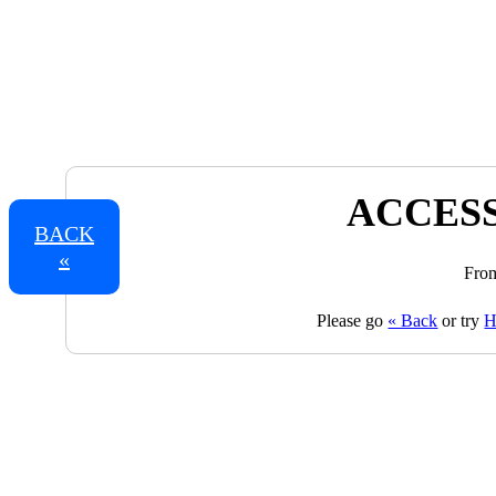
ACCESS
BACK
«
From
Please go
« Back
or try
H