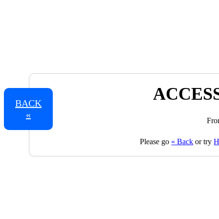
ACCESS
BACK
«
Fro
Please go
« Back
or try
H