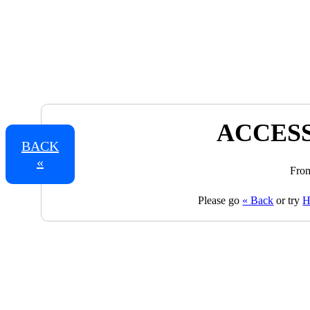
ACCESS
BACK
«
From
Please go
« Back
or try
H