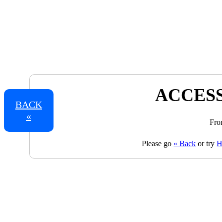
ACCESS
BACK
«
Fro
Please go
« Back
or try
H