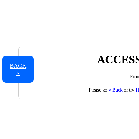
ACCESS
BACK
«
From
Please go
« Back
or try
H