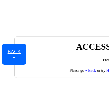
ACCESS
BACK
«
Fro
Please go
« Back
or try
H