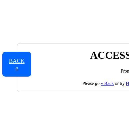
ACCESS
BACK
«
From
Please go
« Back
or try
H