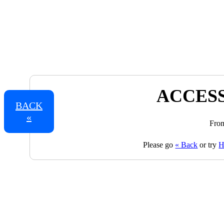
ACCESS
BACK
«
From
Please go
« Back
or try
H