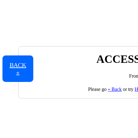
ACCESS
BACK
«
From
Please go
« Back
or try
H